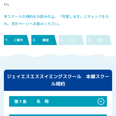
い。
本スクールの規約をお読みの上、「同意します」にチェックを入
れ、次のページへお進みください。
1.
2.
3.
4.
ご案内
確認
入力
完了
ジェイエスエススイミングスクール 本郷スクー
ル規約
名 称
第１条