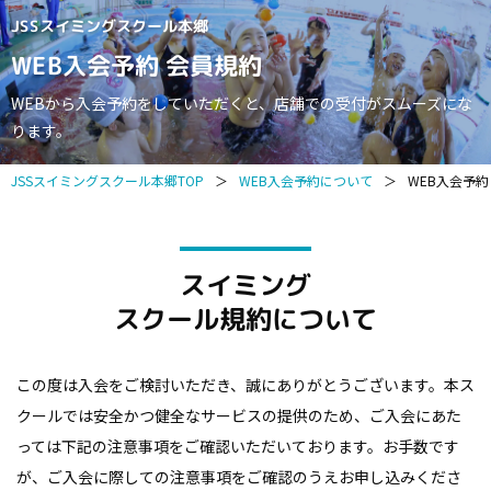
JSSスイミングスクール本郷
WEB入会予約 会員規約
WEBから入会予約をしていただくと、店舗での受付がスムーズにな
ります。
JSSスイミングスクール本郷TOP
＞
WEB入会予約について
＞
WEB入会予約
スイミング
スクール規約について
この度は入会をご検討いただき、誠にありがとうございます。
本ス
クールでは安全かつ健全なサービスの提供のため、ご入会にあた
っては下記の注意事項をご確認いただいております。
お手数です
が、ご入会に際しての注意事項をご確認のうえお申し込みくださ