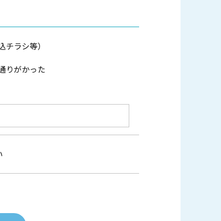
込チラシ等）
通りがかった
い