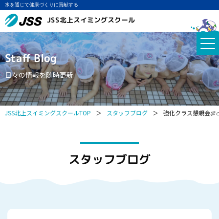
水を通じて健康づくりに貢献する
JSS北上スイミングスクール
Staff Blog
日々の情報を随時更新
JSS北上スイミングスクールTOP
＞
スタッフブログ
＞
強化クラス懇親会🍖🍗
スタッフブログ