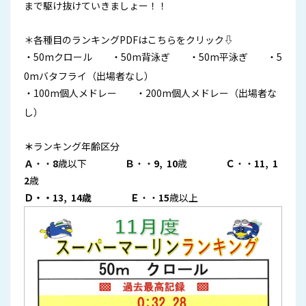
まで駆け抜けていきましょー！！
＊各種目のランキングPDFはこちらをクリック⇩
・
50mクロール
・
50m背泳ぎ
・
50m平泳ぎ
・5
0mバタフライ（出場者なし）
・
100m個人メドレー
・200m個人メドレー（出場者な
し）
＊
ランキング年齢区分
Ａ
・・
8
歳以下
Ｂ
・・
9, 10
歳
Ｃ
・・
11, 1
2
歳
Ｄ・・13, 14歳 Ｅ
・・
15
歳以上