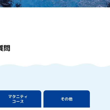
質問
マタニティ
その他
コース