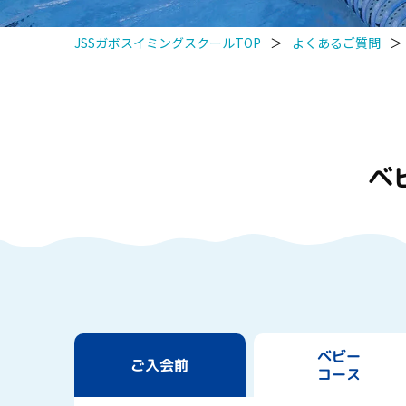
JSSガボスイミングスクールTOP
＞
よくあるご質問
＞
ベ
ベビー
ご入会前
コース