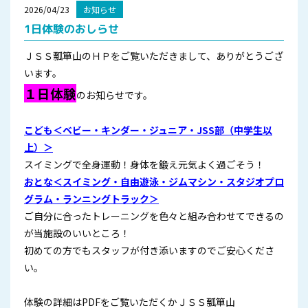
2026/04/23
お知らせ
1日体験のおしらせ
ＪＳＳ瓢箪山のＨＰをご覧いただきまして、ありがとうござ
います。
１日体験
のお知らせです。
こども＜ベビー・キンダー・ジュニア・JSS部（中学生以
上）＞
スイミングで全身運動！身体を鍛え元気よく過ごそう！
おとな＜スイミング・自由遊泳・ジムマシン・スタジオプロ
グラム・ランニングトラック＞
ご自分に合ったトレーニングを色々と組み合わせてできるの
が当施設のいいところ！
初めての方でもスタッフが付き添いますのでご安心くださ
い。
体験の詳細はPDFをご覧いただくかＪＳＳ瓢箪山