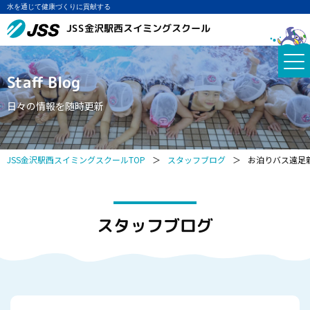
水を通じて健康づくりに貢献する
JSS金沢駅西スイミングスクール
Staff Blog
日々の情報を随時更新
JSS金沢駅西スイミングスクールTOP
＞
スタッフブログ
＞
お泊りバス遠足
スタッフブログ