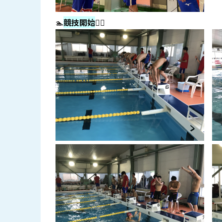
🏊
競技開始
🏊‍♀️