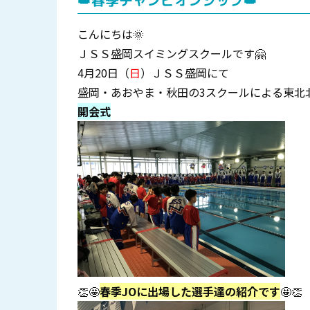
👑春季チャンピオンシップ👑
こんにちは🌞
ＪＳＳ盛岡スイミングスクールです🤗
4月20日（
日
）ＪＳＳ盛岡にて
盛岡・あおやま・秋田の3スクールによる東北
開会式
👏🤩
春季JOに出場した選手達の紹介です
🤩👏