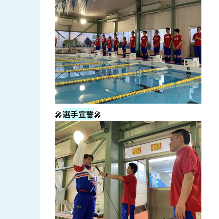
🎤
選手宣誓
🎤