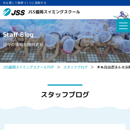
水を通じて健康づくりに貢献する
JSS盛岡スイミングスクール
Staff Blog
日々の情報を随時更新
JSS盛岡スイミングスクールTOP
＞
スタッフブログ
＞
🌟🐬自由遊泳＆水泳教
スタッフブログ