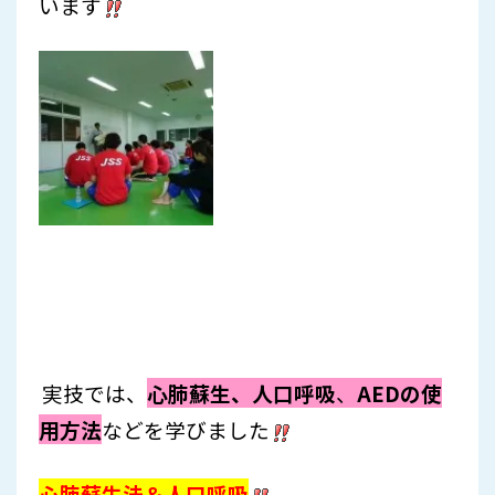
います
実技では、
心肺蘇生、人口呼吸
、
AED
の使
用方法
などを学びました
心肺蘇生法＆人口呼吸