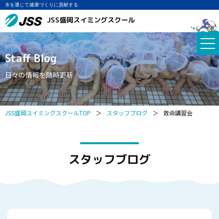
水を通じて健康づくりに貢献する
JSS盛岡スイミングスクール
Staff Blog
日々の情報を随時更新
JSS盛岡スイミングスクールTOP
＞
スタッフブログ
＞
救命講習会
スタッフブログ