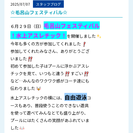
2025/07/07
スタッフブログ
☆毛呂山フェスティバル☆
毛呂山フェスティバル
６月２９日（日）
！
水上アスレチック！
を開催しました
今年も多くの方が参加してくれました
参加してくれたみなさん、ありがとうござ
いました
初めて参加した子はプールに浮かぶアスレ
チックを見て、いつもと違う
すごい
など…みんなのワクワク感がコーチ達にも
伝わりました
自由遊泳
水上アスレチックの横には、
コ
ースもあり、普段使うことのできない遊具
を使って遊べてみんなとても盛り上がり、
プールにはたくさんの笑顔があふれていま
した