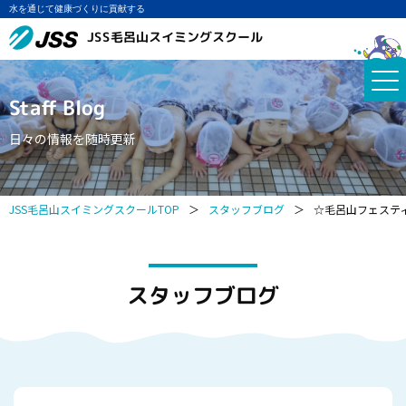
水を通じて健康づくりに貢献する
JSS毛呂山スイミングスクール
Staff Blog
日々の情報を随時更新
JSS毛呂山スイミングスクールTOP
＞
スタッフブログ
＞
☆毛呂山フェステ
スタッフブログ