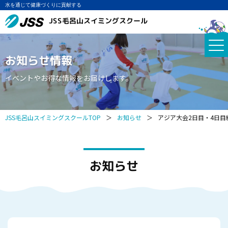
水を通じて健康づくりに貢献する
JSS毛呂山スイミングスクール
お知らせ情報
イベントやお得な情報をお届けします。
JSS毛呂山スイミングスクールTOP
＞
お知らせ
＞
アジア大会2日目・4日目結
お知らせ