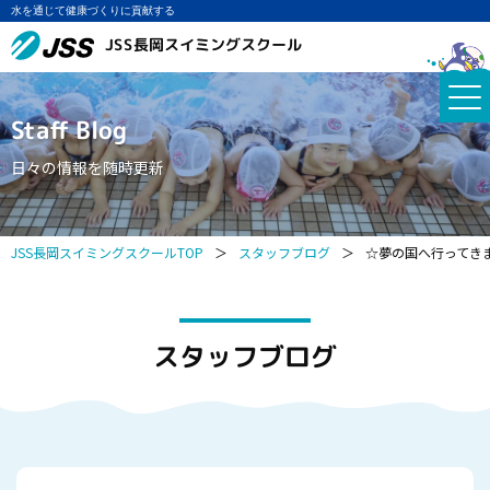
水を通じて健康づくりに貢献する
JSS長岡スイミングスクール
Staff Blog
日々の情報を随時更新
JSS長岡スイミングスクールTOP
＞
スタッフブログ
＞
☆夢の国へ行ってき
スタッフブログ