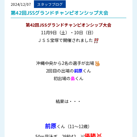
2024/12/07
スタッフブログ
第42回JSSグランドチャンピオンシップ大会
第42回JSSグランドチャンピオンシップ大会
11月9日（土）・10日（日）
ＪＳＳ宝塚で開催されました
沖縄中央から2名の選手が出場
2回目の出場の
前原
くん
初出場の
島
くん
結果は・・・
前原
くん（11～12歳）
優勝🥇
50ｍ背泳ぎ 29秒42 🥇