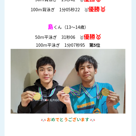
優勝🥇
100ｍ背泳ぎ 1分05秒22 🥇
島
くん（13～14歳）
優勝🥇
50ｍ平泳ぎ 31秒06 🥇
100ｍ平泳ぎ 1分07秒95
第5位
お
め
で
と
う
ご
ざ
い
ま
す