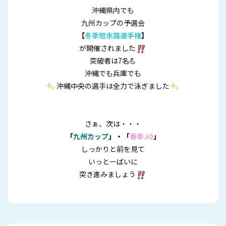
沖縄県内でも
九州カップの予選会
【
冬季短水路選手権
】
が開催されました
突破者は7名💪
沖縄でも兵庫でも
沖縄中央の選手は全力で泳ぎました
さぁ、次は・・・
「
九州カップ
」・「
春季JO
」
しっかりと前を見て
いっとーばいに
突き進みましょう