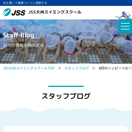
水を通じて健康づくりに貢献する
JSS大州スイミングスクール
Staff Blog
日々の情報を随時更新
JSS大州スイミングスクールTOP
＞
スタッフブログ
＞
4月のハッピーベビ
スタッフブログ