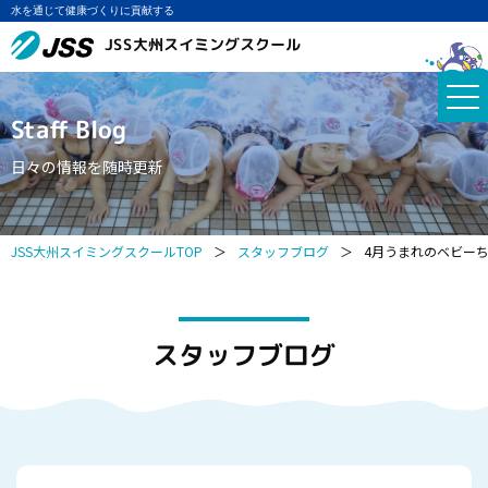
水を通じて健康づくりに貢献する
JSS大州スイミングスクール
Staff Blog
日々の情報を随時更新
JSS大州スイミングスクールTOP
＞
スタッフブログ
＞
4月うまれのベビーち
スタッフブログ