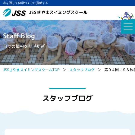
水を通じて健康づくりに貢献する
JSSさやまスイミングスクール
Staff Blog
日々の情報を随時更新
JSSさやまスイミングスクールTOP
＞
スタッフブログ
＞
第９４回ＪＳＳ秋
スタッフブログ