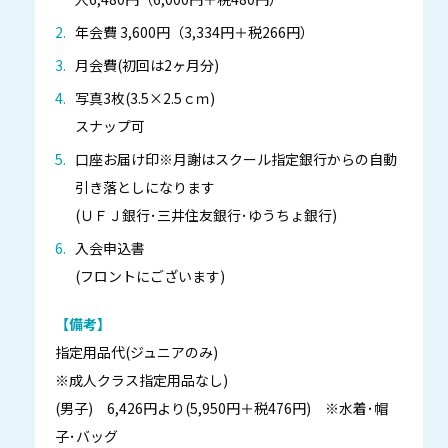
年会費 3,600円（3,334円＋税266円）
月会費(初回は2ヶ月分)
写真3枚(3.5×2.5ｃｍ)
スナップ可
口座お届け印※月謝はスクール指定銀行からの自動
引き落としになります
(ＵＦＪ銀行･三井住友銀行･ゆうちょ銀行)
入会申込書
(フロントにございます)
【備考】
指定用品代(ジュニアのみ)
※成人クラス指定用品なし)
(男子) 6,426円より(5,950円＋税476円) ※水着･帽
子･バッグ