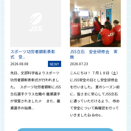
スポーツ功労者顕彰表彰
JSS立石 安全研修会 実
式 受...
施
2026.08.08
2026.07.23
NEW!!
先日、文部科学省よりスポーツ
こんにちは！ ７月１８日（土）
功労者顕彰表彰式が行われまし
にJSS安全の日とし安全研修会
た。 スポーツ功労者顕彰にJSS
を行いました。 夏のシーズン前
立石選手クラス在籍の 籠瀬選手
に、皆さまに安心してJSS立石
が受賞されました🎉 また、籠
に通っていただけるよう、 改め
瀬選手の指導...
て安全について再確認を行って
いきました👍 &nbs...