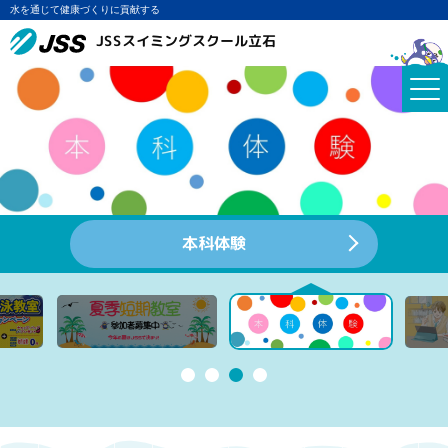
水を通じて健康づくりに貢献する
JSSスイミングスクール立石
本科体験
詳細はコチラ！
詳しくはコチラ！
詳しくはコチラ！