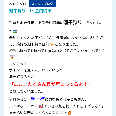
2013/07/18
スタッフブログ
潮干狩り in 金田海岸
潮干狩
り
千葉県木更津市にある金田海岸に
に行ってきまし
た
参加してくれた子どもさん、保護者のみなさんの祈りも通
じ、絶好の潮干狩り日和
となりました。
初めは掘っても掘っても貝は中々出てきてくれませんでした
しかしっ！
ポイントを変えて、やっていると…。
潮干狩り名人が
「ここ、たくさん貝が埋まってるよ！」
と教えてくれました。
網一杯
それからは、
に貝を集める子どもさん、
貝ではなく、かに
や小さい魚を網に入れる子どもさん。
貝を拾いに来たはずなんだけれど…