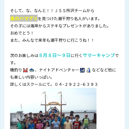
そして、な、なんと！！ＪＳＳ所沢チームから
金のハマグリ
を見つけた潮干狩り名人がいます。
その子には海岸からステキなプレゼントがありました。
おめでとう！
また、みんなで来年も潮干狩りに行こうね！！
８月８日～９日
サマーキャンプ
次のお楽しみは
に行く
で
す。
磯釣り
、ナイトアドベンチャー
などなど他に
も楽しい内容いっぱい。
詳しくはスクールにて。０４-２９２２-６３９３