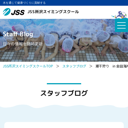
水を通じて健康づくりに貢献する
JSS所沢スイミングスクール
Staff Blog
日々の情報を随時更新
JSS所沢スイミングスクールTOP
＞
スタッフブログ
＞
潮干狩り in 金田海
スタッフブログ