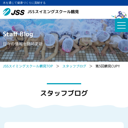
水を通じて健康づくりに貢献する
JSSスイミングスクール鶴見
Staff Blog
日々の情報を随時更新
JSSスイミングスクール鶴見TOP
＞
スタッフブログ
＞
第5回鶴見CUP!!
スタッフブログ