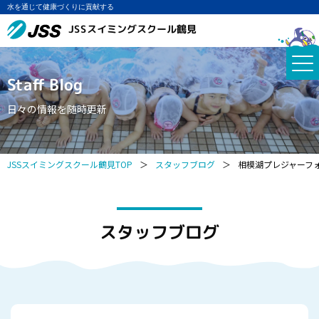
水を通じて健康づくりに貢献する
JSSスイミングスクール鶴見
Staff Blog
日々の情報を随時更新
JSSスイミングスクール鶴見TOP
＞
スタッフブログ
＞
相模湖プレジャーフ
スタッフブログ