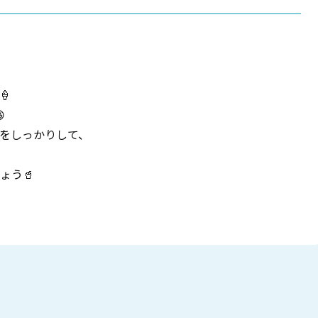
🍦

をしっかりして、
ょう🥤