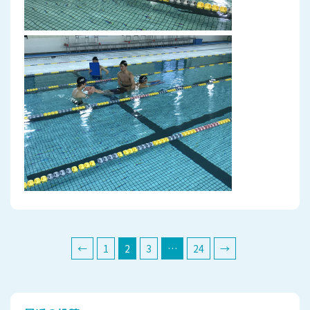
←
1
2
3
…
24
→