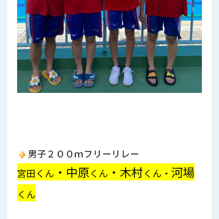
男子２００ｍフリーリレー
・
中原
・木村
河場
宮田
くん
くん
くん・
くん