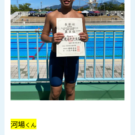
河場
くん