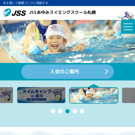
水を通じて健康づくりに貢献する
JSSあゆみスイミングスクール札幌
保護者の皆様へ
レッスンスケジュール
入会のご案内
７月８日～受付開始！
７月１日～受付開始！