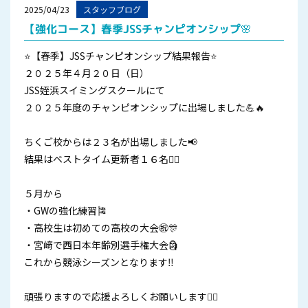
2025/04/23
スタッフブログ
【強化コース】春季JSSチャンピオンシップ🌸
⭐️【春季】JSSチャンピオンシップ結果報告⭐️
２０２５年４月２０日（日）
JSS姪浜スイミングスクールにて
２０２５年度のチャンピオンシップに出場しました💪🔥
ちくご校からは２３名が出場しました📢
結果はベストタイム更新者１６名✌🏻
５月から
・GWの強化練習🎏
・高校生は初めての高校の大会㊗️🎊
・宮﨑で西日本年齢別選手権大会🗿
これから競泳シーズンとなります‼️
頑張りますので応援よろしくお願いします🙇‍♂️