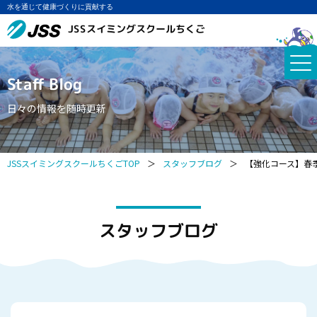
水を通じて健康づくりに貢献する
JSSスイミングスクールちくご
Staff Blog
日々の情報を随時更新
JSSスイミングスクールちくごTOP
＞
スタッフブログ
＞
【強化コース】春季
スタッフブログ