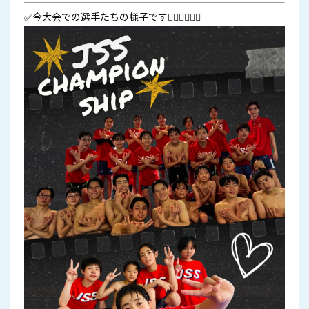
✅今大会での選手たちの様子です🏊🏻‍♀️🏊🏻‍♂️