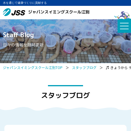
水を通じて健康づくりに貢献する
ジャパンスイミングスクール江別
Staff Blog
日々の情報を随時更新
ジャパンスイミングスクール江別TOP
＞
スタッフブログ
＞
♬ きょうから 
スタッフブログ