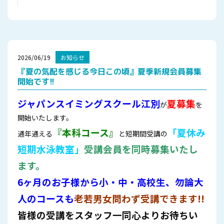
2026/06/19
お知らせ
『夏の気配を感じる今日この頃』夏季新規会員募集
開始です!!
ジャパンスイミングスクール
江別
夏募集
が
を
開始いたします。
『本科コース』
「夏休み
通年通える
と短期間受講の
短期水泳教室」
受講会員を同時募集いたし
ます。
6ヶ月のお子様から小・中・高校生、勿論大
人のコースも
老若男女問わず受講できます!!
皆様の受講をスタッフ一同心よりお待ちい