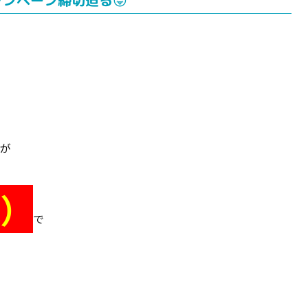
ンペーン締切迫る😝
が
）
で