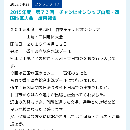
2015/04/23
スタッフブログ
2015年度 第７３回 チャンピオンシップ山陽・四
国地区大会 結果報告
２０１５年度 第73回 春季チャンピオンシップ
山陽・四国地区大会
開催日 ２０１５年４月１２日
会場 香川県立総合水泳プール
例年は山陽地区の広島・大州・廿日市の３校で行う大会で
す、
今回は四国地区のセンコー・高知の２校と
合同で香川県立総合水泳プールにて行いました。
道中片道３時間の日帰りタイト日程での実施でしたが、
廿日市からは３９選手が出場し頑張ってくれました。
沢山の入賞もでき、普段と違った会場、選手との対戦など
良い経験になったと感じます。
又、保護者の方々にはおかれましてはご理解・ご協力・ご声
援頂き、