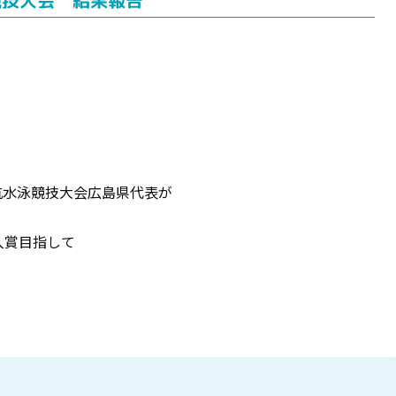
競技大会 結果報告
。
対抗水泳競技大会広島県代表が
入賞目指して