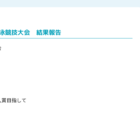
水泳競技大会 結果報告
会
。
入賞目指して