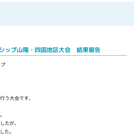
ンシップ山陽・四国地区大会 結果報告
ップ
行う大会です、
。
したが、
した。