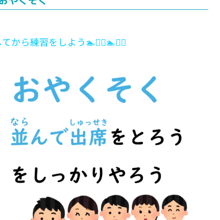
おやくそく
をしよう🏊🏊‍♀️🏊🏊‍♀️