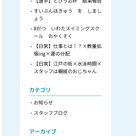
【選手】とびうお杯 結果報告
すいぶんほきゅう を しまし
ょう
8がつ いわたスイミングスク
ール おやくそく
【日常】仕事とは！？×教養拡
張ing×運の分配
【日常】江戸の街×水泳時間×
スタッフは親戚のおじちゃん
カテゴリ
お知らせ
スタッフブログ
アーカイブ