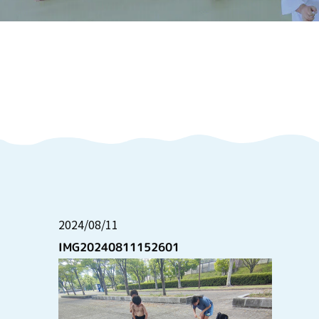
2024/08/11
IMG20240811152601