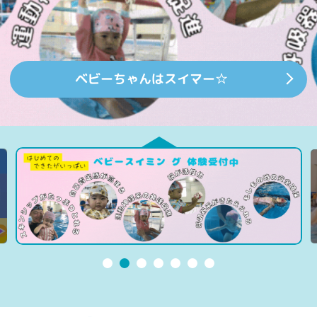
ベビー体験
８月２９日１日体験
ベビーちゃんはスイマー☆
夏休み短期教室
2026年8月 授業内体験
レッスンスケジュール
保護者の皆様へ