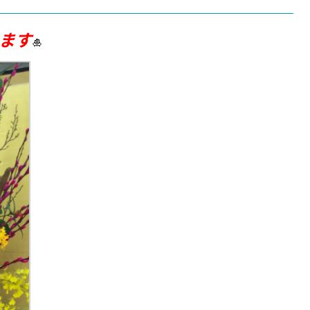
います
🎍