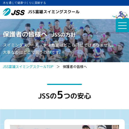
水を通じて健康づくりに貢献する
JSS富雄スイミングスクール
保護者の皆様へ
JSSの方針
スイミングスクール・水泳教室はどこも同じではありません。
大事なのはどこで習うのかです。
JSS富雄スイミングスクールTOP
＞
保護者の皆様へ
5
JSSの
つの安心