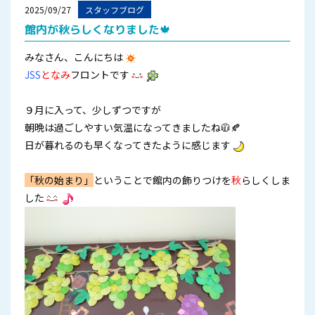
2025/09/27
スタッフブログ
館内が秋らしくなりました🍁
みなさん、こんにちは
JSS
となみ
フロントです
９月に入って、少しずつですが
朝晩は過ごしやすい気温になってきましたね🧥🍂
日が暮れるのも早くなってきたように感じます
「秋の始まり」
ということで館内の飾りつけを
秋
らしくしま
した