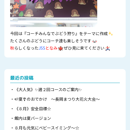
今回は『コーチみんなでぶどう狩り』をテーマに作成
たくさんのぶどうにコーチ達も楽しそうです
秋
らしくなった
JSS
となみ
ぜひ見に来てください
最近の投稿
《大人気》✨週２回コースのご案内✨
🍉夏🎐のおでかけ ～長岡まつり大花火大会～
《８月》安全目標☆
館内は夏バージョン
８月も元気にベビースイミング～☆