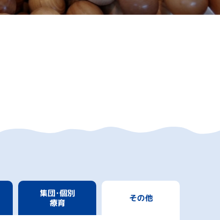
集団･個別
その他
療育