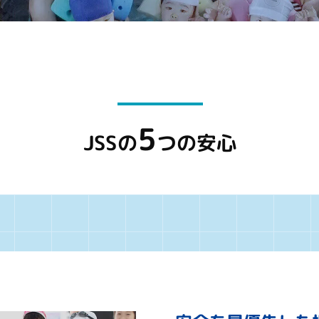
5
JSSの
つの安心