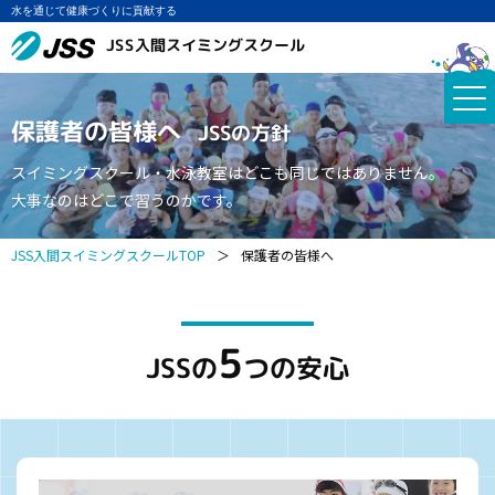
水を通じて健康づくりに貢献する
JSS入間スイミングスクール
保護者の皆様へ
JSSの方針
スイミングスクール・水泳教室はどこも同じではありません。
大事なのはどこで習うのかです。
JSS入間スイミングスクールTOP
＞
保護者の皆様へ
5
JSSの
つの安心