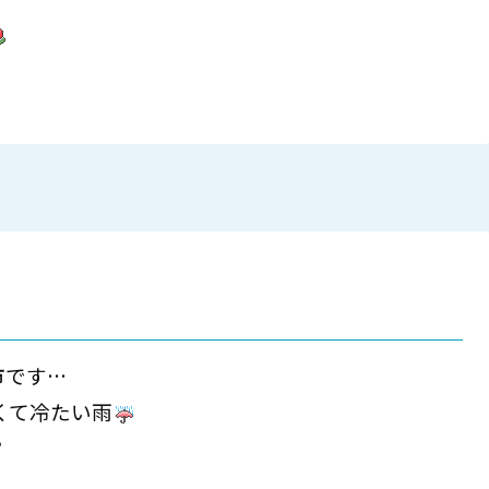
市です…
くて冷たい雨
？