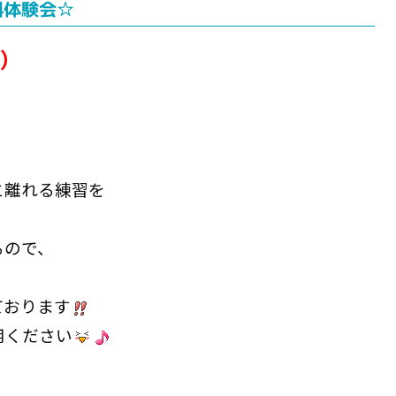
料体験会☆
）
と離れる練習を
るので、
ております
用ください