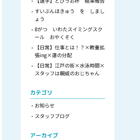
【選手】とびうお杯 結果報告
すいぶんほきゅう を しまし
ょう
8がつ いわたスイミングスク
ール おやくそく
【日常】仕事とは！？×教養拡
張ing×運の分配
【日常】江戸の街×水泳時間×
スタッフは親戚のおじちゃん
カテゴリ
お知らせ
スタッフブログ
アーカイブ