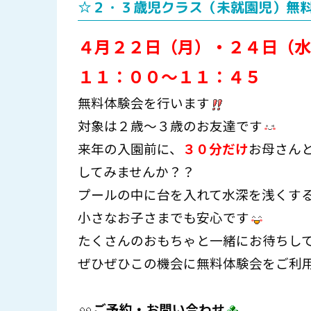
☆２・３歳児クラス（未就園児）無
４月２２日（月）・２４日（水
１１：００～１１：４５
無料体験会を行います
対象は２歳～３歳のお友達です
来年の入園前に、
３０
分だけ
お母さん
してみませんか？？
プールの中に台を入れて水深を浅くす
小さなお子さまでも安心です
たくさんのおもちゃと一緒にお待ちし
ぜひぜひこの機会に無料体験会をご利
ご予約・お問い合わせ