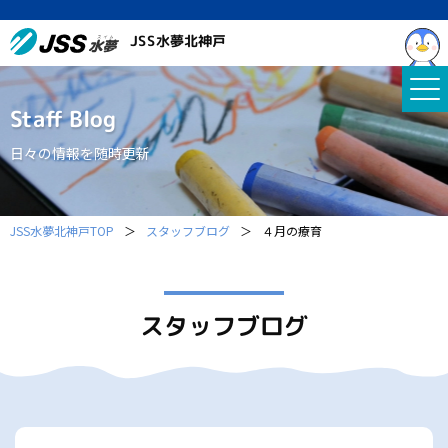
JSS水夢北神戸
Staff Blog
日々の情報を随時更新
JSS水夢北神戸TOP
＞
スタッフブログ
＞
４月の療育
スタッフブログ