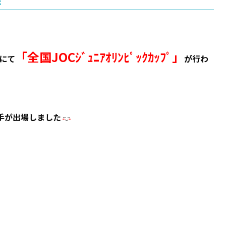
会
「全国JOCｼﾞｭﾆｱｵﾘﾝﾋﾟｯｸｶｯﾌﾟ」
にて
が行わ
手が出場しました