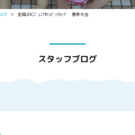
ログ
＞
全国JOCｼﾞｭﾆｱｵﾘﾝﾋﾟｯｸｶｯﾌﾟ 春季大会
スタッフブログ