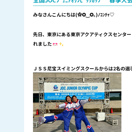
全国JOCｼﾞｭﾆｱｵﾘﾝﾋﾟｯｸｶｯﾌﾟ 春季大
みなさんこんにちは(✿✪‿✪｡)ﾉｺﾝﾁｬ♡
先日、東京にある東京アクアティクスセンター
れました
ＪＳＳ尼宝スイミングスクールからは2名の選