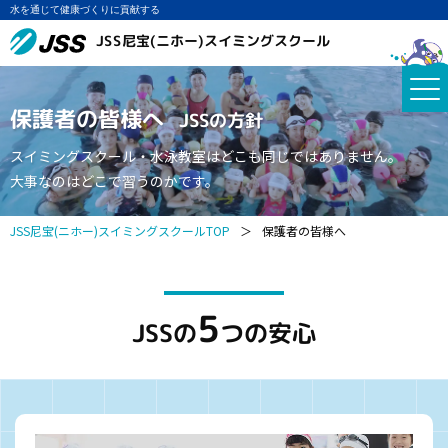
水を通じて健康づくりに貢献する
JSS尼宝(ニホー)スイミングスクール
保護者の皆様へ
JSSの方針
スイミングスクール・水泳教室はどこも同じではありません。
大事なのはどこで習うのかです。
JSS尼宝(ニホー)スイミングスクールTOP
＞
保護者の皆様へ
5
JSSの
つの安心