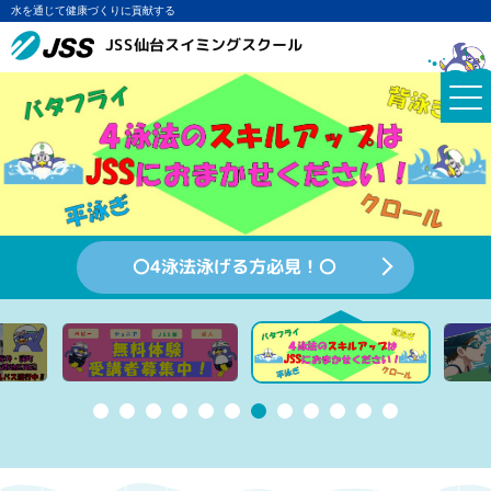
水を通じて健康づくりに貢献する
JSS仙台スイミングスクール
〇4泳法泳げる方必見！〇
各クラスの申し込み空き状況はコチ
🍉夏季キャンペーン🍧
📱WEB入会受付はコチラ💻
〇スクールバス運行中！〇
📅レッスンスケジュール📅
📒こちらを押してね♪📒
🌟夏季短期教室🌟
〇新設クラス‼〇
無料体験募集中！
💻入会のご案内📱
🏊JSS部🏊
ラ‼