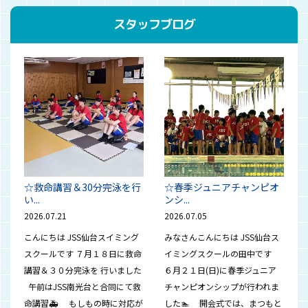
スタッフブログ
☆救命講習＆30分完泳を行
☆春季ジュニアチャンピオ
い...
ンシ...
2026.07.21
2026.07.05
こんにちは JSS仙台スイミング
みなさんこんにちは JSS仙台ス
スクールです ７月１８日に救命
イミングスクールの田中です
講習＆３０分完泳を 行いました
６月２１日(日)に春季ジュニア
午前はJSS南光台と合同にて救
チャンピオンシップが行われま
命講習🚑 もしもの時に対応が
した🏊 開会式では、まつもと