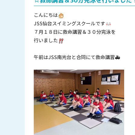
☆救命講習＆30分完泳を行いました
こんにちは
JSS仙台スイミングスクールです
７月１８日に救命講習＆３０分完泳を
行いました
午前はJSS南光台と合同にて救命講習🚑