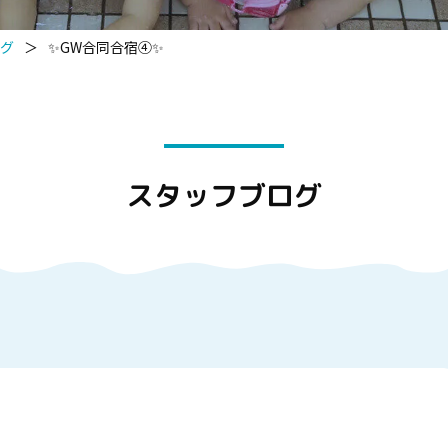
グ
＞
✨GW合同合宿④✨
スタッフブログ