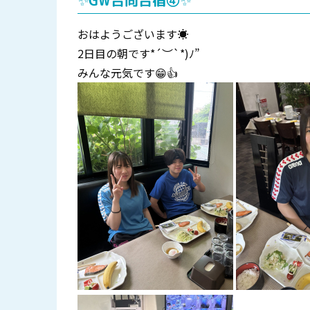
✨GW合同合宿④✨
おはようございます☀️
2日目の朝です*´︶`*)ﾉ”
みんな元気です😁👍