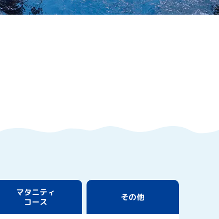
マタニティ
その他
コース