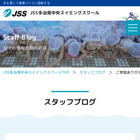
水を通じて健康づくりに貢献する
JSS多治見中央スイミングスクール
Staff Blog
日々の情報を随時更新
JSS多治見中央スイミングスクールTOP
＞
スタッフブログ
＞
ご参加ありが
スタッフブログ