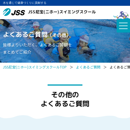
水を通じて健康づくりに貢献する
JSS尼宝(ニホー)スイミングスクール
よくあるご質問
（その他）
皆様よりいただく、よくあるご質問を
まとめてご紹介
JSS尼宝(ニホー)スイミングスクールTOP
＞
よくあるご質問
＞
よくあるご
その他の
よくあるご質問